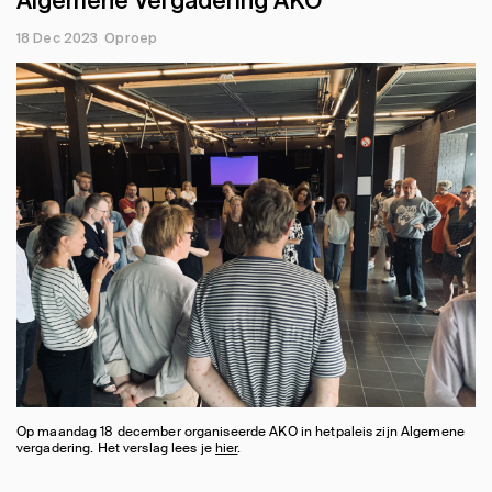
Algemene Vergadering AKO
18 Dec 2023
Oproep
Op maandag 18 december organiseerde AKO in hetpaleis zijn Algemene
vergadering. Het verslag lees je
hier
.