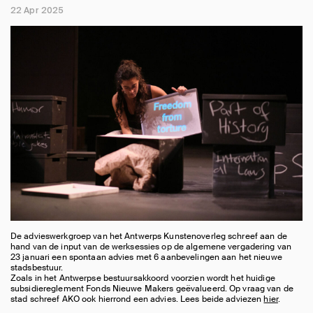
22 Apr 2025
De advieswerkgroep van het Antwerps Kunstenoverleg schreef aan de
hand van de input van de werksessies op de algemene vergadering van
23 januari een spontaan advies met 6 aanbevelingen aan het nieuwe
stadsbestuur.
Zoals in het Antwerpse bestuursakkoord voorzien wordt het huidige
subsidiereglement Fonds Nieuwe Makers geëvalueerd. Op vraag van de
stad schreef AKO ook hierrond een advies. Lees beide adviezen
hier
.