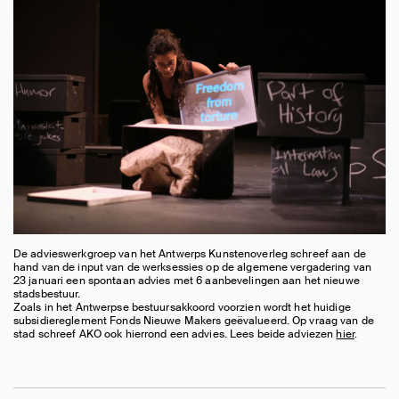
De advieswerkgroep van het Antwerps Kunstenoverleg schreef aan de
hand van de input van de werksessies op de algemene vergadering van
23 januari een spontaan advies met 6 aanbevelingen aan het nieuwe
stadsbestuur.
Zoals in het Antwerpse bestuursakkoord voorzien wordt het huidige
subsidiereglement Fonds Nieuwe Makers geëvalueerd. Op vraag van de
stad schreef AKO ook hierrond een advies. Lees beide adviezen
hier
.