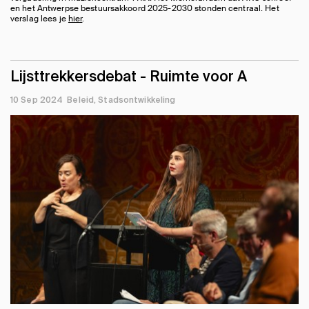
en het Antwerpse bestuursakkoord 2025-2030 stonden centraal. Het
verslag lees je
hier
.
Lijsttrekkersdebat - Ruimte voor A
10 Sep 2024
Beleid
Stadsontwikkeling