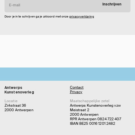
Inschrijven
Door je in te schrijven ga je akkoord met onze
privacyverklaring
Contact
Antwerps
Privacy
Kunstenoverleg
Locatie
Maatschappelijke zetel
Zirkstraat 36
Antwerps Kunstenoverleg vzw
2000 Antwerpen
Meistraat 2
2000 Antwerpen
RPR Antwerpen 0824 722 407
IBAN BE25 0016 1201 2482