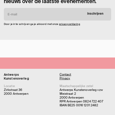
nieuws over de laatste evenementen.
Inschrijven
Door je in te schrijven ga je akkoord met onze
privacyverklaring
Contact
Antwerps
Privacy
Kunstenoverleg
Locatie
Maatschappelijke zetel
Zirkstraat 36
Antwerps Kunstenoverleg vzw
2000 Antwerpen
Meistraat 2
2000 Antwerpen
RPR Antwerpen 0824 722 407
IBAN BE25 0016 1201 2482