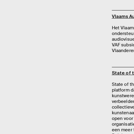
Vlaams Au
Het Vlaam
ondersteu
audiovisue
VAF subsid
Vlaandere
State of 
State of t
platform d
kunstwere
verbeelde
collectiev
kunstenaa
open voor 
organisati
een meer f