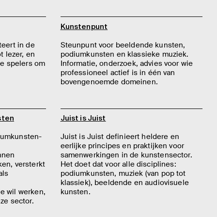
Kunstenpunt
teert in de
Steunpunt voor beeldende kunsten,
t lezer, en
podiumkunsten en klassieke muziek.
lle spelers om
Informatie, onderzoek, advies voor wie
professioneel actief is in één van
bovengenoemde domeinen.
sten
Juist is Juist
iumkunsten-
Juist is Juist definieert heldere en
eerlijke principes en praktijken voor
unnen
samenwerkingen in de kunstensector.
en, versterkt
Het doet dat voor alle disciplines:
als
podiumkunsten, muziek (van pop tot
klassiek), beeldende en audiovisuele
e wil werken,
kunsten.
ze sector.