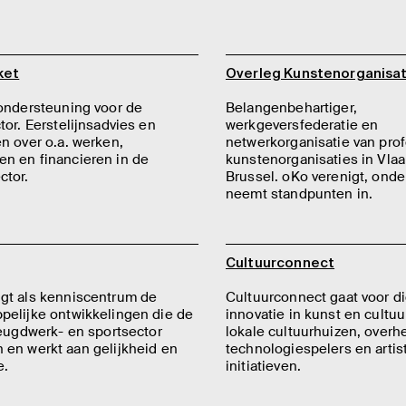
ket
Overleg Kunstenorganisat
 ondersteuning voor de
Belangenbehartiger,
tor. Eerstelijnsadvies en
werkgeversfederatie en
n over o.a. werken,
netwerkorganisatie van pro
n en financieren in de
kunstenorganisaties in Vla
ctor.
Brussel. oKo verenigt, onde
neemt standpunten in.
Cultuurconnect
gt als kenniscentrum de
Cultuurconnect gaat voor di
pelijke ontwikkelingen die de
innovatie in kunst en cultu
jeugdwerk- en sportsector
lokale cultuurhuizen, overh
 en werkt aan gelijkheid en
technologiespelers en artis
e.
initiatieven.