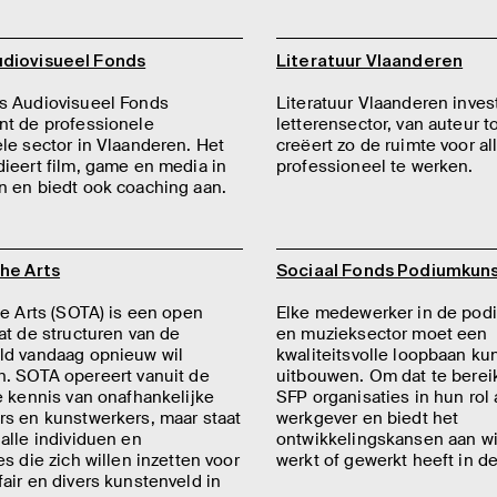
diovisueel Fonds
Literatuur Vlaanderen
s Audiovisueel Fonds
Literatuur Vlaanderen inves
nt de professionele
letterensector, van auteur to
le sector in Vlaanderen. Het
creëert zo de ruimte voor a
ieert film, game en media in
professioneel te werken.
n en biedt ook coaching aan.
the Arts
Sociaal Fonds Podiumkun
he Arts (SOTA) is een open
Elke medewerker in de pod
at de structuren van de
en muzieksector moet een
ld vandaag opnieuw wil
kwaliteitsvolle loopbaan k
n. SOTA opereert vanuit de
uitbouwen. Om dat te bereik
e kennis van onafhankelijke
SFP organisaties in hun rol 
rs en kunstwerkers, maar staat
werkgever en biedt het
alle individuen en
ontwikkelingskansen aan wi
es die zich willen inzetten voor
werkt of gewerkt heeft in de
air en divers kunstenveld in