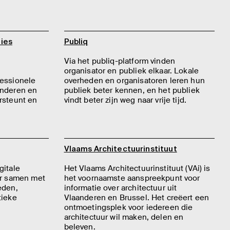
ies
Publiq
Via het publiq-platform vinden
organisator en publiek elkaar. Lokale
fessionele
overheden en organisatoren leren hun
anderen en
publiek beter kennen, en het publiek
rsteunt en
vindt beter zijn weg naar vrije tijd.
Vlaams Architectuurinstituut
gitale
Het Vlaams Architectuurinstituut (VAi) is
ur samen met
het voornaamste aanspreekpunt voor
eden,
informatie over architectuur uit
tieke
Vlaanderen en Brussel. Het creëert een
ontmoetingsplek voor iedereen die
architectuur wil maken, delen en
beleven.