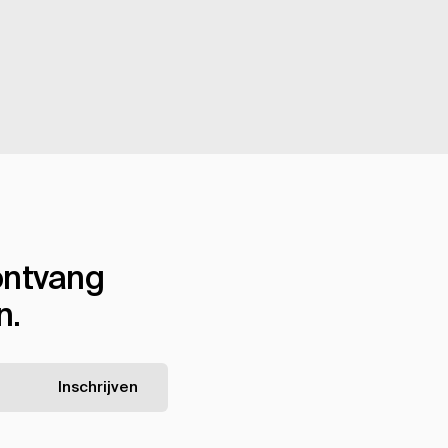
 ontvang
n.
Inschrijven