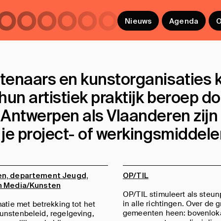
ooooooooooo
Nieuws
Agenda
O
tenaars en kunstorganisaties k
hun artistiek praktijk beroep do
Antwerpen als Vlaanderen zijn 
 je project- of werkingsmiddel
en, departement Jeugd,
OP/TIL
n Media/Kunsten
OP/TIL stimuleert als steun
in alle richtingen. Over de 
matie met betrekking tot het
gemeenten heen: bovenloka
unstenbeleid, regelgeving,