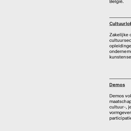
België.
Cultuurlo
Zakelijke
cultuursec
opleidinge
onderneme
kunstense
Demos
Demos vol
maatschap
cultuur-, 
vormgeven
participati