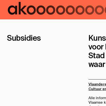
ako
ooooooo
Subsidies
Kuns
voor 
Stad 
waar
Vlaander
Cultuur e
Alle infor
Vlaamse k