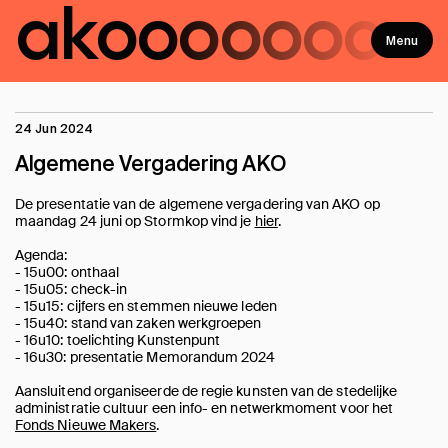
ako
ooooooo
Menu
24 Jun 2024
Algemene Vergadering AKO
De presentatie van de algemene vergadering van AKO op
maandag 24 juni op Stormkop vind je
hier
.
Agenda:
- 15u00: onthaal
- 15u05: check-in
- 15u15: cijfers en stemmen nieuwe leden
- 15u40: stand van zaken werkgroepen
- 16u10: toelichting Kunstenpunt
- 16u30: presentatie Memorandum 2024
Aansluitend organiseerde de regie kunsten van de stedelijke
administratie cultuur een info- en netwerkmoment voor het
Fonds Nieuwe Makers
.