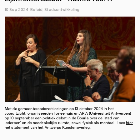
10 Sep 2024
Beleid
Stadsontwikkeling
Met de gemeenteraadsverkiezingen op 13 oktober 2024 in het
vooruitzicht, organiseerden Toneelhuis en ARIA (Universiteit Antwerpen)
op 10 september een politiek debat in de Bourla over de 'stad van
iedereen' en de noodzakelijke ruimte, zowel fysiek als mentaal. Lees
hier
het statement van het Antwerps Kunstenoverleg.