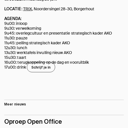
:
TRIX
, Noordersingel 28-30, Borgerhout
LOCATIE
:
AGENDA
9u00: inloop
9u30: verwelkoming
9u45: overlegcultuur en presentatie strategisch kader AKO
11u30: pauze
11u45: peiling strategisch kader AKO
12u30: lunch
13u30: werktafels invulling nieuw AKO
15u30: taart
16u00: terugkoppeling op de dag en vooruitblik
17u00: drink
Schrijf je in
Meer nieuws
Oproep Open Office