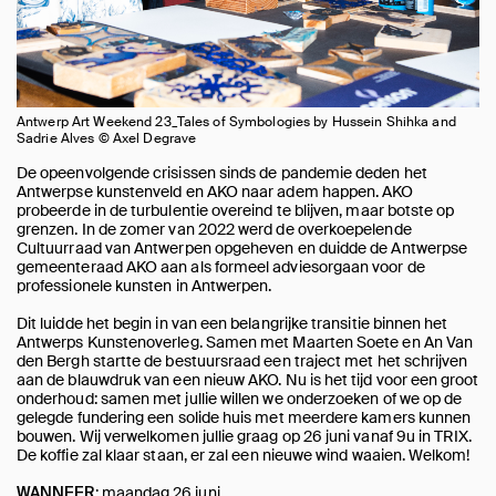
Antwerp Art Weekend 23_Tales of Symbologies by Hussein Shihka and
Sadrie Alves © Axel Degrave
De opeenvolgende crisissen sinds de pandemie deden het
Antwerpse kunstenveld en AKO naar adem happen. AKO
probeerde in de turbulentie overeind te blijven, maar botste op
grenzen. In de zomer van 2022 werd de overkoepelende
Cultuurraad van Antwerpen opgeheven en duidde de Antwerpse
gemeenteraad AKO aan als formeel adviesorgaan voor de
professionele kunsten in Antwerpen.
Dit luidde het begin in van een belangrijke transitie binnen het
Antwerps Kunstenoverleg. Samen met Maarten Soete en An Van
den Bergh startte de bestuursraad een traject met het schrijven
aan de blauwdruk van een nieuw AKO. Nu is het tijd voor een groot
onderhoud: samen met jullie willen we onderzoeken of we op de
gelegde fundering een solide huis met meerdere kamers kunnen
bouwen. Wij verwelkomen jullie graag op 26 juni vanaf 9u in TRIX.
De koffie zal klaar staan, er zal een nieuwe wind waaien. Welkom!
: maandag 26 juni
WANNEER