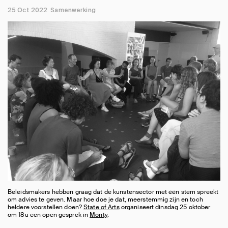
25 Oct 2022
Samenwerking
Beleidsmakers hebben graag dat de kunstensector met één stem spreekt
om advies te geven. Maar hoe doe je dat, meerstemmig zijn en toch
heldere voorstellen doen?
State of Arts
organiseert dinsdag 25 oktober
om 18u een open gesprek in
Monty
.