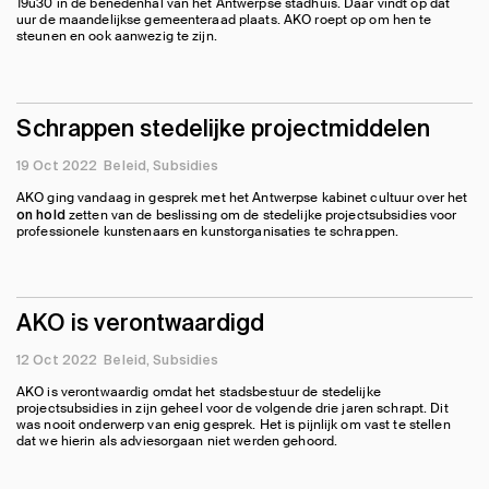
19u30 in de benedenhal van het Antwerpse stadhuis. Daar vindt op dat
uur de maandelijkse gemeenteraad plaats. AKO roept op om hen te
steunen en ook aanwezig te zijn.
Schrappen stedelijke projectmiddelen
19 Oct 2022
Beleid
Subsidies
AKO ging vandaag in gesprek met het Antwerpse kabinet cultuur over het
zetten van de beslissing om de stedelijke projectsubsidies voor
on hold
professionele kunstenaars en kunstorganisaties te schrappen.
AKO is verontwaardigd
12 Oct 2022
Beleid
Subsidies
AKO is verontwaardig omdat het stadsbestuur de stedelijke
projectsubsidies in zijn geheel voor de volgende drie jaren schrapt. Dit
was nooit onderwerp van enig gesprek. Het is pijnlijk om vast te stellen
dat we hierin als adviesorgaan niet werden gehoord.