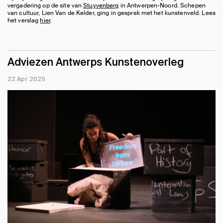
vergadering op de site van
Stuyvenberg
in Antwerpen-Noord. Schepen
van cultuur, Lien Van de Kelder, ging in gesprek met het kunstenveld. Lees
het verslag
hier
.
Adviezen Antwerps Kunstenoverleg
22 Apr 2025